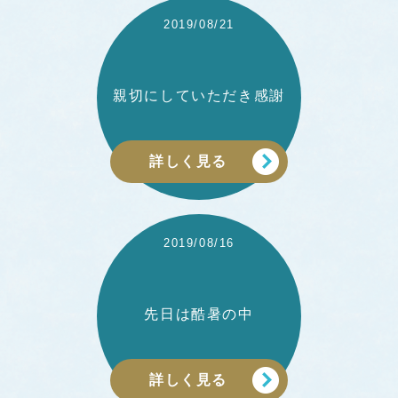
a
2019/08/21
t
親切にしていただき感謝
i
o
詳しく見る
n
2019/08/16
先日は酷暑の中
詳しく見る