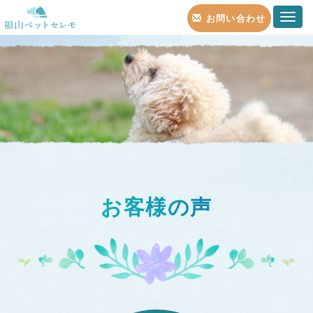
お問い合わせ
T
o
g
g
l
e
n
お客様の声
a
v
i
g